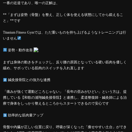
一番の近道であり、唯一の正解は、
**「まずは姿勢（骨盤）を整え、正しく体を使える状態にしてから鍛えるこ
と」**です
Titanium Fitness Gymでは、ただ重いものを持ち上げるようなトレーニングは行
いません‍
姿勢・動作改善
まずは身体の動きをチェックし、反り腰の原因となっている硬い筋肉を優しく
緩め、サボっている筋肉のスイッチを入れ直します
鍼灸接骨院との強力な連携
「痛みが強くて運動どころじゃない」「長年の歪みがひどい」という方は、提
携している【和歌の浦翔鍼灸接骨院】と連携し、柔道整復師・鍼灸師による治
療で身体をしっかり整えるところからスタートできるので安心です
効率的な筋肉量アップ
骨盤や内臓が正しい位置に戻り、呼吸が深くなった「痩せやすい土台」ができ