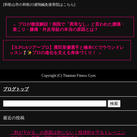
[和歌山市の和歌の浦翔鍼灸接骨院はこちら]
←
プロが徹底解説！病院で「異常なし」と言われた腰痛・
肩こり・膝痛・外反母趾の本当の原因とは？
【JLPGAツアープロ】濱田茉優選手と橋本CCでラウンドレ
ッスン
プロの進化を支える身体づくり！
→
Copyright (C) Titanium Fitness Gym
ブログトップ
最近の投稿
「肘が下がる」の原因は肘にない｜投球肘を守るトレーニン