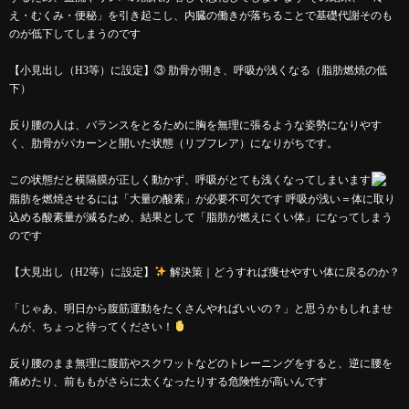
え・むくみ・便秘」を引き起こし、内臓の働きが落ちることで基礎代謝そのも
のが低下してしまうのです
【小見出し（H3等）に設定】③ 肋骨が開き、呼吸が浅くなる（脂肪燃焼の低
下）
反り腰の人は、バランスをとるために胸を無理に張るような姿勢になりやす
く、肋骨がパカーンと開いた状態（リブフレア）になりがちです。
この状態だと横隔膜が正しく動かず、呼吸がとても浅くなってしまいます
脂肪を燃焼させるには「大量の酸素」が必要不可欠です 呼吸が浅い＝体に取り
込める酸素量が減るため、結果として「脂肪が燃えにくい体」になってしまう
のです
【大見出し（H2等）に設定】
解決策｜どうすれば痩せやすい体に戻るのか？
「じゃあ、明日から腹筋運動をたくさんやればいいの？」と思うかもしれませ
んが、ちょっと待ってください！
反り腰のまま無理に腹筋やスクワットなどのトレーニングをすると、逆に腰を
痛めたり、前ももがさらに太くなったりする危険性が高いんです