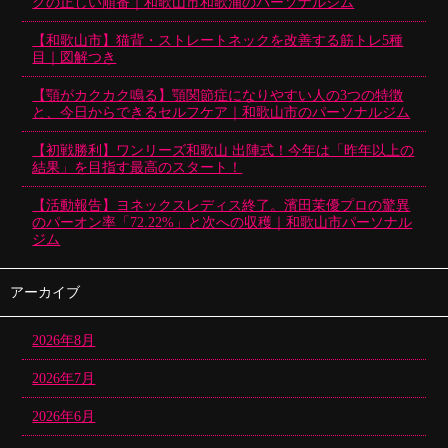
グの正しい順番｜和歌山市和歌浦のパーソナルジム
【和歌山市】猫背・ストレートネックを改善する筋トレ5種
目｜図解つき
【顎がカクカク鳴る】顎関節症になりやすい人の3つの特徴
と、今日からできるセルフケア｜和歌山市のパーソナルジム
【初戦勝利】ワンリーズ和歌山 出陣式！今年は「昨年以上の
結果」を目指す最高のスタート！
【活動報告】ヨネックスレディス終了。濱田茉優プロの驚異
のパーオン率「72.22%」と次への収穫｜和歌山市パーソナル
ジム
アーカイブ
2026年8月
2026年7月
2026年6月