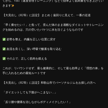
てから、VBT（速度管理トレーニング）などで効率よく筋肉量を引き上げてい
きます
【大見出し（H2等）に設定】 まとめ｜遠回りに見えて、一番の近道
「早く痩せたい！」と焦って、歪んだ体のまま過酷なダイエットやトレーニン
グを始めるのは、穴の空いたバケツに水を注ぐようなものです
姿勢を整え、内臓を正しい位置に戻す
血流を良くし、深い呼吸で酸素を取り込む
その上で、正しく筋肉を鍛える
これが、リバウンドせず、最も健康的に、そして最も効率よく「理想の体」を
手に入れるための最短ルートです
【大見出し（H2等）に設定】和歌山市でパーソナルジムをお探しの方へ
「ダイエットしても下腹がへこまない…」
「反り腰や腰痛を治しながらボディメイクしたい！」