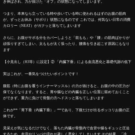
き伸ばされ、力が抜けた「オフ」の状態になってしまいます。
つまり、本来なら立っている時や歩いている時に使われるはずのお腹の筋肉
が、ずっとお休み（サボり）状態になるのです これでは、何気ない日常の消費
カロリー（NEAT）がガクッと落ちてしまいます
さらに、お腹がサボる分をカバーしようと「前もも」や「腰」の筋肉ばかりが
頑張りすぎてしまい、太ももが太く張ったり、腰痛を引き起こす原因にもなり
ます
【小見出し（H3等）に設定】② 「内臓下垂」による血流悪化と基礎代謝の低下
実はこれが、一番気をつけたいポイントです！
腹筋（特にお腹を覆うインナーマッスル）の力が抜けると、お腹の中の圧力が
保てなくなります。すると、胃や腸などの内臓を正しい位置に留めておくこと
ができず、重力に負けて骨盤の方へドスッと落ちてしまいます
これが**「胃下垂（内臓下垂）」**であり、下腹だけが出るポッコリお腹の正
体です。
見栄えが気になるだけでなく、落ちた内臓が骨盤内で血管や腸をギュッと圧迫
するため、血流やリンパの流れが著しく悪化してしまいます その結果、「冷