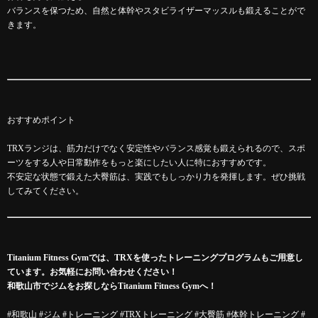
バランスを保つため、自然と体幹やスタビライザーマッスルも鍛えることがで
きます。
おすすめポイント
TRXランジは、筋力だけでなく安定性やバランス感覚も鍛えられるので、スポ
ーツをする人や日常動作をもっと楽にしたい人に特におすすめです。
不安定な状態で鍛えた大臀筋は、実践でもしっかり力を発揮します。ぜひ挑戦
してみてください。
Titanium Fitness Gymでは、TRXを使ったトレーニングプログラムもご用意し
ています。お気軽にお問い合わせください！
和歌山市でジムをお探しならTitanium Fitness Gymへ！
#和歌山 #ジム #トレーニング #TRXトレーニング #大臀筋 #体幹トレーニング #