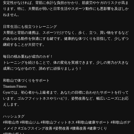
安定性がなければ、背筋に余計な負担がかかり、筋疲労やケガのリスクが高ま
ります。特に、大臀筋が弱いと日常生活やスポーツ動作にも悪影響を及ぼしか
ねません。
日常生活にも役立つトレーニング
大臀筋と背筋の連携は、スポーツだけでなく、歩く、立つ、買い物をするなど
のあらゆる動作を快適にする鍵です。健康的な体づくりを目指して、少しずつ
継続することが大切です。
毎日の積み重ねが成功のカギ！
トレーニングを続けることで、体の変化を実感できます。少しの努力が大きな
成果につながるので、諦めずに頑張りましょう！
和歌山で体づくりをサポート
Titanium Fitness
Gymでは、初心者から上級者まで、あなたの目標に合わせたサポートを行って
います。ゴルフフィットネスやリハビリ、姿勢改善など、幅広いニーズにお応
えします。
ハッシュタグ
#和歌山市 #和歌山ジム #和歌山フィットネス #和歌山健康サポート #和歌山ボデ
ィメイク #ゴルフスイング改善 #姿勢改善 #腰痛改善 #健康づくり