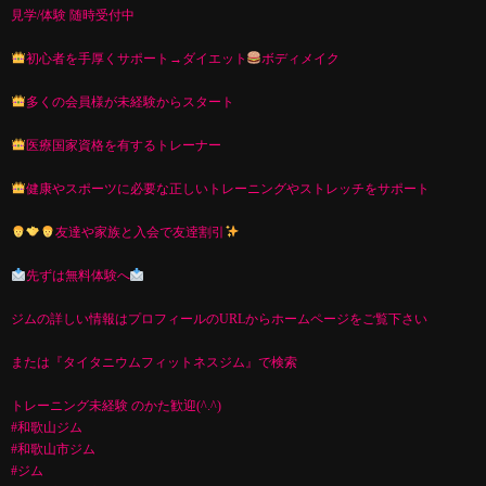
見学/体験 随時受付中
初心者を手厚くサポート→ダイエット
ボディメイク
多くの会員様が未経験からスタート
医療国家資格を有するトレーナー
健康やスポーツに必要な正しいトレーニングやストレッチをサポート
友達や家族と入会で友逹割引
先ずは無料体験へ
ジムの詳しい情報はプロフィールのURLからホームページをご覧下さい
または『タイタニウムフィットネスジム』で検索
トレーニング未経験 のかた歓迎(^.^)
#和歌山ジム
#和歌山市ジム
#ジム