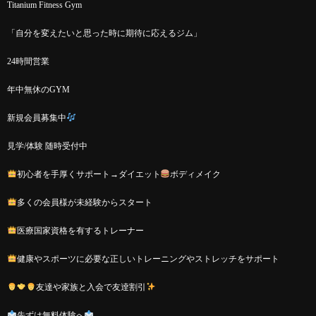
Titanium Fitness Gym
「自分を変えたいと思った時に期待に応えるジム」
24時間営業
年中無休のGYM
新規会員募集中
見学/体験 随時受付中
初心者を手厚くサポート→ダイエット
ボディメイク
多くの会員様が未経験からスタート
医療国家資格を有するトレーナー
健康やスポーツに必要な正しいトレーニングやストレッチをサポート
友達や家族と入会で友逹割引
先ずは無料体験へ