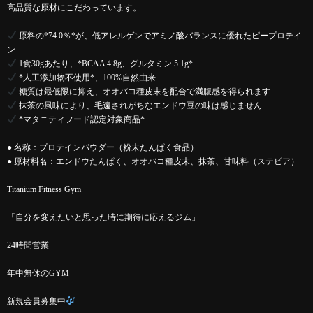
高品質な原材にこだわっています。
原料の*74.0％*が、低アレルゲンでアミノ酸バランスに優れたピープロテイ
ン
1食30gあたり、*BCAA 4.8g、グルタミン 5.1g*
*人工添加物不使用*、100%自然由来
糖質は最低限に抑え、オオバコ種皮末を配合で満腹感を得られます
抹茶の風味により、毛遠されがちなエンドウ豆の味は感じません
*マタニティフード認定対象商品*
● 名称：プロテインパウダー（粉末たんぱく食品）
● 原材料名：エンドウたんぱく、オオバコ種皮末、抹茶、甘味料（ステビア）
Titanium Fitness Gym
「自分を変えたいと思った時に期待に応えるジム」
24時間営業
年中無休のGYM
新規会員募集中