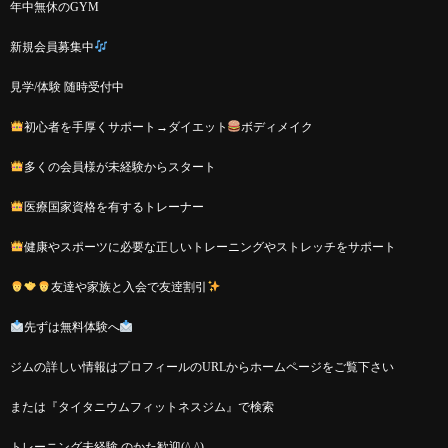
年中無休のGYM
新規会員募集中
見学/体験 随時受付中
初心者を手厚くサポート→ダイエット
ボディメイク
多くの会員様が未経験からスタート
医療国家資格を有するトレーナー
健康やスポーツに必要な正しいトレーニングやストレッチをサポート
友達や家族と入会で友逹割引
先ずは無料体験へ
ジムの詳しい情報はプロフィールのURLからホームページをご覧下さい
または『タイタニウムフィットネスジム』で検索
トレーニング未経験 のかた歓迎(^.^)