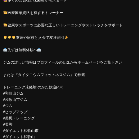
多くの会員様が未経験からスタート
医療国家資格を有するトレーナー
健康やスポーツに必要な正しいトレーニングやストレッチをサポート
友達や家族と入会で友逹割引
先ずは無料体験へ
ジムの詳しい情報はプロフィールのURLからホームページをご覧下さい
または『タイタニウムフィットネスジム』で検索
トレーニング未経験 のかた歓迎(^.^)
#和歌山ジム
#和歌山市ジム
#ジム
#ヒップアップ
#美尻トレーニング
#美脚
#ダイエット和歌山市
#ダイエット和歌山