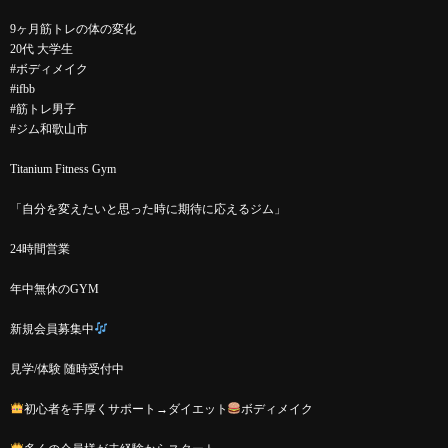
9ヶ月筋トレの体の変化
20代 大学生
#ボディメイク
#ifbb
#筋トレ男子
#ジム和歌山市
Titanium Fitness Gym
「自分を変えたいと思った時に期待に応えるジム」
24時間営業
年中無休のGYM
新規会員募集中
見学/体験 随時受付中
初心者を手厚くサポート→ダイエット
ボディメイク