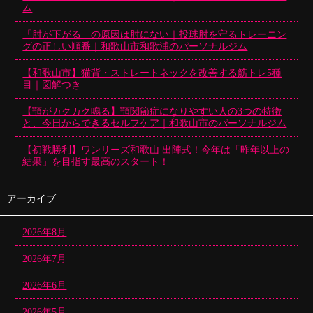
ム
「肘が下がる」の原因は肘にない｜投球肘を守るトレーニン
グの正しい順番｜和歌山市和歌浦のパーソナルジム
【和歌山市】猫背・ストレートネックを改善する筋トレ5種
目｜図解つき
【顎がカクカク鳴る】顎関節症になりやすい人の3つの特徴
と、今日からできるセルフケア｜和歌山市のパーソナルジム
【初戦勝利】ワンリーズ和歌山 出陣式！今年は「昨年以上の
結果」を目指す最高のスタート！
アーカイブ
2026年8月
2026年7月
2026年6月
2026年5月