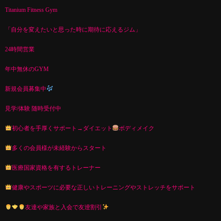
Titanium Fitness Gym
「自分を変えたいと思った時に期待に応えるジム」
24時間営業
年中無休のGYM
新規会員募集中
見学/体験 随時受付中
初心者を手厚くサポート→ダイエット
ボディメイク
多くの会員様が未経験からスタート
医療国家資格を有するトレーナー
健康やスポーツに必要な正しいトレーニングやストレッチをサポート
友達や家族と入会で友逹割引