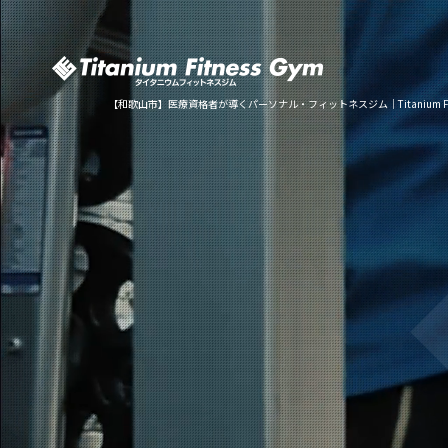
【和歌山市】医療資格者が導くパーソナル・フィットネスジム｜Titanium Fitn